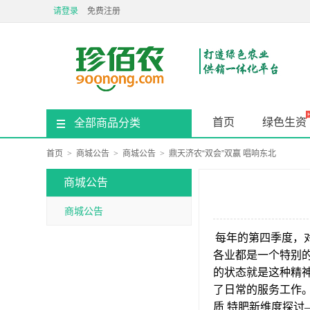
请登录
免费注册
首页
绿色生资
全部商品分类
首页
>
商城公告
>
商城公告
>
鼎天济农“双会”双赢 唱响东北
商城公告
商城公告
每年的第四季度，
各业都是一个特别
的状态就是这种精
了日常的服务工作。
质 特肥新维度探