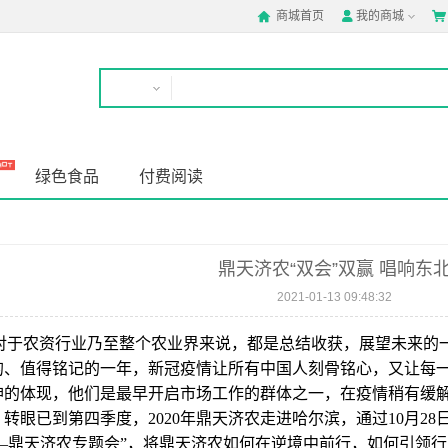
商城首页
我的商城



绿色食品
付费阅读
鼎天济农“双会”双赢 唱响东
2021-01-13 09:48:32
对于农资行业乃至整个农业界来说，都是总结收获，展望未来的一
的、值得铭记的一年，新冠疫情让所有中国人刻骨铭心，又让每
神的体现，他们是最早开启市场工作的群体之一，在疫情稍有缓解
转眼已到第四季度，2020年鼎天济农走进哈尔滨，通过10月28日
讨—鼎天济农专题会”，将鼎天济农如何在逆境中前行，如何引领