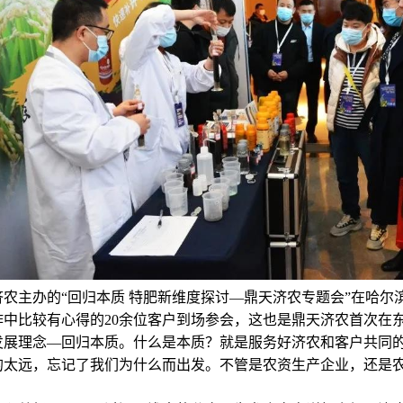
天济农主办的“回归本质 特肥新维度探讨—鼎天济农专题会”在哈
作中比较有心得的20余位客户到场参会，这也是鼎天济农首次在
发展理念—回归本质。什么是本质？就是服务好济农和客户共同的
的太远，忘记了我们为什么而出发。不管是农资生产企业，还是
。