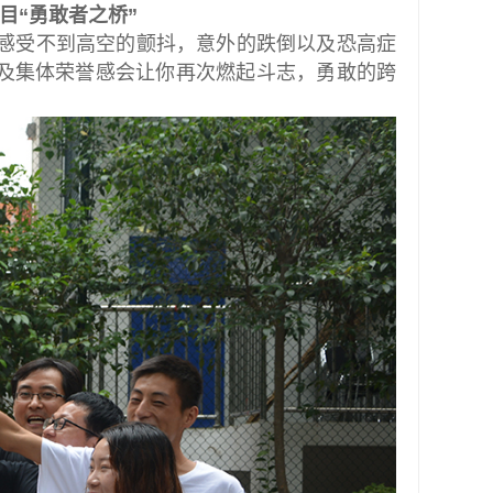
目“勇敢者之桥”
感受不到高空的颤抖，意外的跌倒以及恐高症
及集体荣誉感会让你再次燃起斗志，勇敢的跨