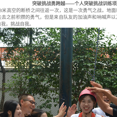
突破挑战勇跨越
——个人突破挑战训练项
8
米高空的断桥之间往返一次，这是一次勇气之战。地面
失去之前积攒的勇气，但是来自队友的加油声和呐喊声以
自我，挑战自我。