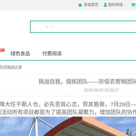
商城首页
我的商城



绿色食品
付费阅读
队的挑战之旅
挑战自我，熔炼团队——珍佰农营销团
2019-08-05 15:26:27
降大任于斯人也，必先苦其心志，劳其筋骨。
7
月
29
日
展活动所有项目都是为了提高团队凝聚力，增加团队的协