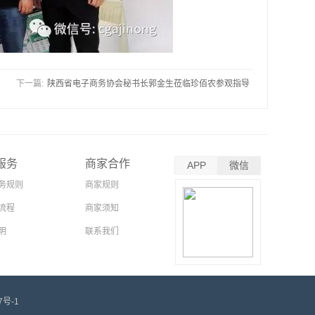
下一篇:
陕西省电子商务协会秘书长郭金生莅临珍佰农参观指导
服务
商家合作
APP
微信
务规则
商家规则
流程
商家须知
明
联系我们
7号-1