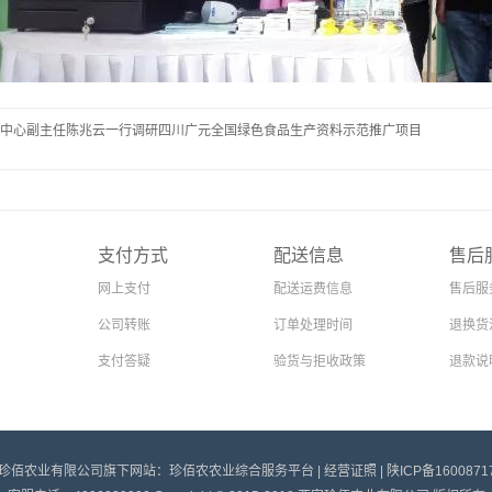
中心副主任陈兆云一行调研四川广元全国绿色食品生产资料示范推广项目
支付方式
配送信息
售后
网上支付
配送运费信息
售后服
公司转账
订单处理时间
退换货
支付答疑
验货与拒收政策
退款说
珍佰农业有限公司旗下网站：珍佰农农业综合服务平台 |
经营证照
|
陕ICP备1600871